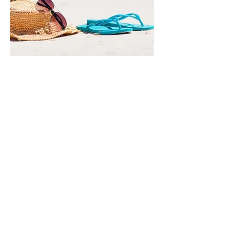
Vakantie
begeleiding
Opvang voor schoolgaande
kinderen
Wij bieden vakantie begeleiding
voor schoolgaande kinderen. Dit
is voor jongeren met autisme of
andere gedragsproblematiek voor
wie het niet mogelijk is om de
gehele vakantie thuis te verblijven.
Tijdens de vakantie begeleiding
bij ons in het centrum werken we